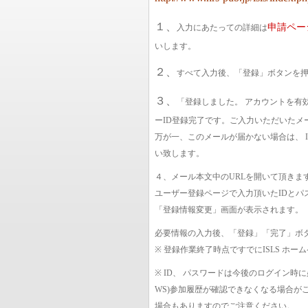
１、
申請ペー
入力にあたっての詳細は
いします。
２、
すべて入力後、「登録」ボタンを
３、
「登録しました。 アカウントを有
ーID登録完了です。ご入力いただいたメー
万が一、このメールが届かない場合は、 
い致します。
４、メール本文中のURLを開いて頂きま
ユーザー登録ページで入力頂いたIDとパ
「登録情報変更」画面が表示されます。
必要情報の入力後、「登録」「完了」ボ
※ 登録作業終了時点ですでにISLS ホ
※ ID、 パスワードは今後のログイン時
WS)参加履歴が確認できなくなる場合が
場合もありますのでご注意ください。