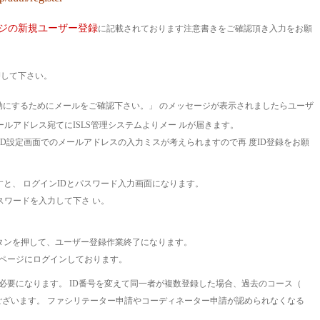
ジの新規ユーザー登録
に記載されております注意書きをご確認頂き入力をお願
押して下さい。
効にするためにメールをご確認下さい。」 のメッセージが表示されましたらユーザ
ルアドレス宛てにISLS管理システムよりメー ルが届きます。
ID設定画面でのメールアドレスの入力ミスが考えられますので再 度ID登録をお願
すと、 ログインIDとパスワード入力画面になります。
スワードを入力して下さ い。
タンを押して、ユーザー登録作業終了になります。
ームページにログインしております。
に必要になります。 ID番号を変えて同一者が複数登録した場合、過去のコース（
ございます。 ファシリテーター申請やコーディネーター申請が認められなくなる