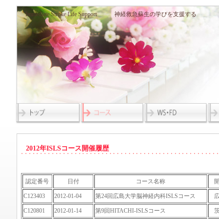
Immediate Stroke Life Support 神経救急蘇生の学びを支援する
2012年ISLSコース開催履歴
認定番号
日付
コース名称
C123403
2012-01-04
第24回広島大学脳神経内科ISLSコース
C120801
2012-01-14
第9回HITACHI-ISLSコース