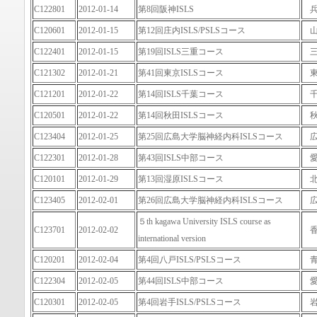
C122801
2012-01-14
第8回阪神ISLS
C120601
2012-01-15
第12回庄内ISLS/PSLSコース
C122401
2012-01-15
第19回ISLS三重コース
C121302
2012-01-21
第41回東京ISLSコース
C121201
2012-01-22
第14回ISLS千葉コース
C120501
2012-01-22
第14回秋田ISLSコース
C123404
2012-01-25
第25回広島大学脳神経内科ISLSコース
C122301
2012-01-28
第43回ISLS中部コース
C120101
2012-01-29
第13回湿原ISLSコース
C123405
2012-02-01
第26回広島大学脳神経内科ISLSコース
５th kagawa University ISLS course as
C123701
2012-02-02
international version
C120201
2012-02-04
第4回八戸ISLS/PSLSコース
C122304
2012-02-05
第44回ISLS中部コース
C120301
2012-02-05
第4回岩手ISLS/PSLSコース