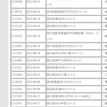
C120108
2012-08-11
ース
C120703
2012-08-18
第3回相双地区PSLS/ISLSコース
C121311
2012-08-18
第48回東京ISLSコース
C122310
2012-08-18
第50回ISLS中部コース
第27回岐阜県脳卒中初期診療（ISLS）コ
C122102
2012-08-19
ース
C121003
2012-08-19
第13回群馬ISLS/PSLSコース
C123703
2012-08-19
第15回ISLS/PSLS香川コース
C122804
2012-08-26
第11回神戸大学ISLSコース
C121312
2012-09-01
第49回東京ISLSコース
C122405
2012-09-02
第23回ISLS三重コース
C120203
2012-09-08
第4回青森ISLS/PSLSコース
C122503
2012-09-09
第20回京滋ISLSコース
C121502
2012-09-15
第12回新潟ISLS/PSLSコースin村上
C122311
2012-09-17
第51回ISLS中部コース