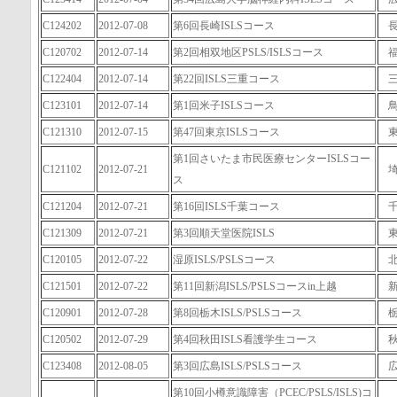
C124202
2012-07-08
第6回長崎ISLSコース
C120702
2012-07-14
第2回相双地区PSLS/ISLSコース
C122404
2012-07-14
第22回ISLS三重コース
C123101
2012-07-14
第1回米子ISLSコース
C121310
2012-07-15
第47回東京ISLSコース
第1回さいたま市民医療センターISLSコー
C121102
2012-07-21
ス
C121204
2012-07-21
第16回ISLS千葉コース
C121309
2012-07-21
第3回順天堂医院ISLS
C120105
2012-07-22
湿原ISLS/PSLSコース
C121501
2012-07-22
第11回新潟ISLS/PSLSコースin上越
C120901
2012-07-28
第8回栃木ISLS/PSLSコース
C120502
2012-07-29
第4回秋田ISLS看護学生コース
C123408
2012-08-05
第3回広島ISLS/PSLSコース
第10回小樽意識障害（PCEC/PSLS/ISLS)コ