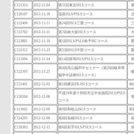
C121314
2012-11-04
第51回東京ISLSコース
C120107
2012-11-10
湿原ISLS/PSLSコース
C122406
2012-11-11
第24回ISLS三重コース
C122702
2012-11-11
第7回南大阪ISLSコース
C123801
2012-11-18
第1回ISLS/PSLS南予MCコース
C122312
2012-11-23
第53回ISLS中部コース
C121004
2012-11-24
第14回群馬ISLS/PSLSコース
第4回高山脳卒中セミナー（第28回岐阜県
C122103
2012-11-25
脳卒中診療ISLSコース）
C121401
2012-12-02
第1回横浜ER-ISLSコース
神
平成24年度十和田市立中央病院ISLS/PSLS
C120204
2012-12-08
コース
C123002
2012-12-09
第9回和歌山ISLSコース
和
C124205
2012-12-09
第8回長崎ISLSコース
C120303
2012-12-15
第6回岩手ISLS/PSLSコース