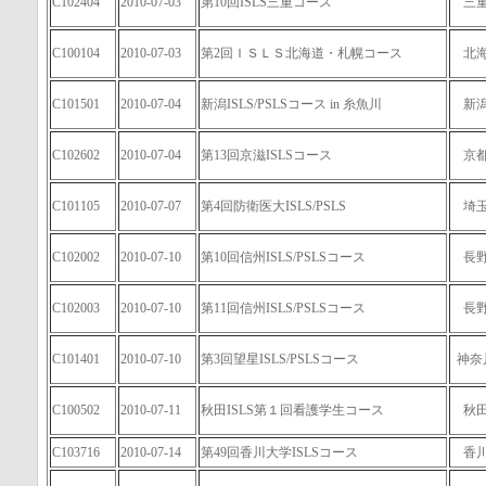
C102404
2010-07-03
第10回ISLS三重コース
三
C100104
2010-07-03
第2回ＩＳＬＳ北海道・札幌コース
北
C101501
2010-07-04
新潟ISLS/PSLSコース in 糸魚川
新
C102602
2010-07-04
第13回京滋ISLSコース
京
C101105
2010-07-07
第4回防衛医大ISLS/PSLS
埼
C102002
2010-07-10
第10回信州ISLS/PSLSコース
長
C102003
2010-07-10
第11回信州ISLS/PSLSコース
長
C101401
2010-07-10
第3回望星ISLS/PSLSコース
神奈
C100502
2010-07-11
秋田ISLS第１回看護学生コース
秋
C103716
2010-07-14
第49回香川大学ISLSコース
香