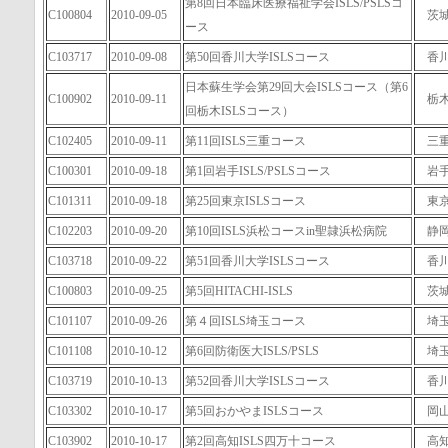
第8回日本臨床医療福祉学会ISLS/PSLSコ
C100804
2010-09-05
茨
ース
C103717
2010-09-08
第50回香川大学ISLSコース
香
日本蘇生学会第29回大会ISLSコース（第6
C100902
2010-09-11
栃
回栃木ISLSコース）
C102405
2010-09-11
第11回ISLS三重コース
三
C100301
2010-09-18
第1回岩手ISLS/PSLSコース
岩
C101311
2010-09-18
第25回東京ISLSコース
東
C102203
2010-09-20
第10回ISLS浜松コースin聖隷浜松病院
静
C103718
2010-09-22
第51回香川大学ISLSコース
香
C100803
2010-09-25
第5回HITACHI-ISLS
茨
C101107
2010-09-26
第４回ISLS埼玉コース
埼
C101108
2010-10-12
第6回防衛医大ISLS/PSLS
埼
C103719
2010-10-13
第52回香川大学ISLSコース
香
C103302
2010-10-17
第5回おかやまISLSコース
岡
C103902
2010-10-17
第2回高知ISLS四万十コース
高