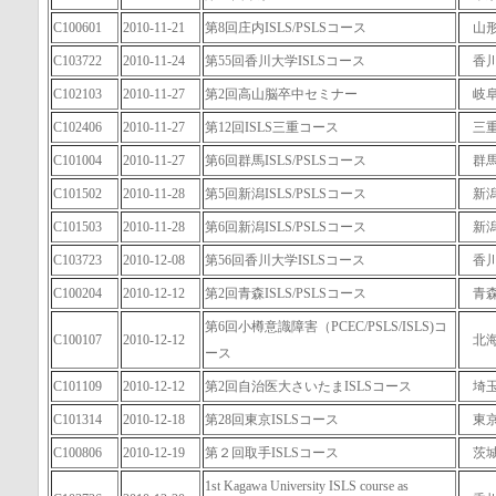
C100601
2010-11-21
第8回庄内ISLS/PSLSコース
山
C103722
2010-11-24
第55回香川大学ISLSコース
香
C102103
2010-11-27
第2回高山脳卒中セミナー
岐
C102406
2010-11-27
第12回ISLS三重コース
三
C101004
2010-11-27
第6回群馬ISLS/PSLSコース
群
C101502
2010-11-28
第5回新潟ISLS/PSLSコース
新
C101503
2010-11-28
第6回新潟ISLS/PSLSコース
新
C103723
2010-12-08
第56回香川大学ISLSコース
香
C100204
2010-12-12
第2回青森ISLS/PSLSコース
青
第6回小樽意識障害（PCEC/PSLS/ISLS)コ
C100107
2010-12-12
北
ース
C101109
2010-12-12
第2回自治医大さいたまISLSコース
埼
C101314
2010-12-18
第28回東京ISLSコース
東
C100806
2010-12-19
第２回取手ISLSコース
茨
1st Kagawa University ISLS course as