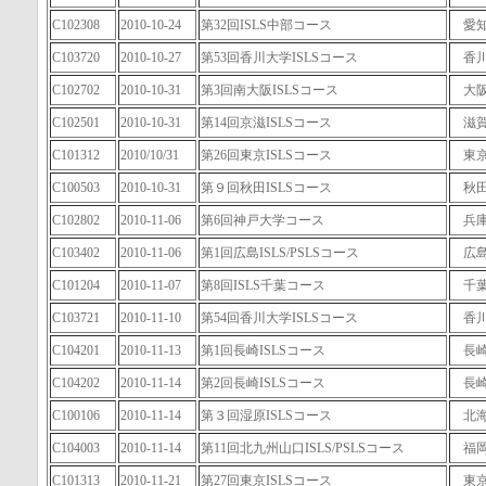
C102308
2010-10-24
第32回ISLS中部コース
愛
C103720
2010-10-27
第53回香川大学ISLSコース
香
C102702
2010-10-31
第3回南大阪ISLSコース
大
C102501
2010-10-31
第14回京滋ISLSコース
滋
C101312
2010/10/31
第26回東京ISLSコース
東
C100503
2010-10-31
第９回秋田ISLSコース
秋
C102802
2010-11-06
第6回神戸大学コース
兵
C103402
2010-11-06
第1回広島ISLS/PSLSコース
広
C101204
2010-11-07
第8回ISLS千葉コース
千
C103721
2010-11-10
第54回香川大学ISLSコース
香
C104201
2010-11-13
第1回長崎ISLSコース
長
C104202
2010-11-14
第2回長崎ISLSコース
長
C100106
2010-11-14
第３回湿原ISLSコース
北
C104003
2010-11-14
第11回北九州山口ISLS/PSLSコース
福
C101313
2010-11-21
第27回東京ISLSコース
東