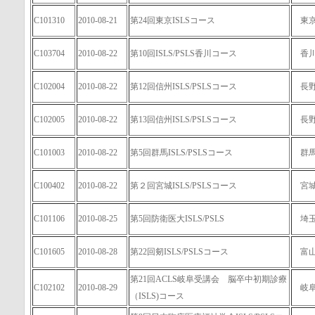
C101310
2010-08-21
第24回東京ISLSコース
東
C103704
2010-08-22
第10回ISLS/PSLS香川コース
香
C102004
2010-08-22
第12回信州ISLS/PSLSコース
長
C102005
2010-08-22
第13回信州ISLS/PSLSコース
長
C101003
2010-08-22
第5回群馬ISLS/PSLSコース
群
C100402
2010-08-22
第２回宮城ISLS/PSLSコース
宮
C101106
2010-08-25
第5回防衛医大ISLS/PSLS
埼
C101605
2010-08-28
第22回剱ISLS/PSLSコース
富
第21回ACLS岐阜受講会 脳卒中初期診療
C102102
2010-08-29
岐
（ISLS)コース