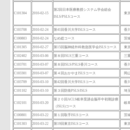
第2回日本医療教授システム学会総会
C101304
2010-02-15
東
ISLS/PSLSコース
C103708
2010-02-24
第41回香川大学ISLSコース
香
C100803
2010-02-24
なめ総コース
茨
C101305
2010-02-27
第15回脳神経外科救急医学会ISLSコース
東
C102402
2010-03-06
第８回ISLS三重コース
三
C103701
2010-03-07
第８回ISLS/PSLS香川コース
香
C103301
2010-03-07
第４回おかやまISLSコース
岡
C103709
2010-03-10
第42回香川大学ISLSコース
香
C101102
2010-03-10
第３回防衛PSLS/ISLS
埼
第２０回ACLS岐阜受講会脳卒中初期診療
C102101
2010-03-20
岐
（ISLS)コース
C100801
2010-03-22
第１回取手ISLSコース
茨
C101303
2010-03-22
第19回東京ISLSコース
東