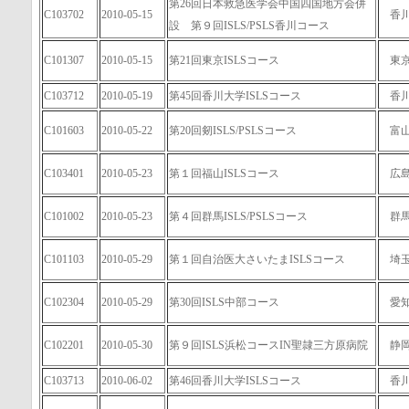
第26回日本救急医学会中国四国地方会併
C103702
2010-05-15
香
設 第９回ISLS/PSLS香川コース
C101307
2010-05-15
第21回東京ISLSコース
東
C103712
2010-05-19
第45回香川大学ISLSコース
香
C101603
2010-05-22
第20回剱ISLS/PSLSコース
富
C103401
2010-05-23
第１回福山ISLSコース
広
C101002
2010-05-23
第４回群馬ISLS/PSLSコース
群
C101103
2010-05-29
第１回自治医大さいたまISLSコース
埼
C102304
2010-05-29
第30回ISLS中部コース
愛
C102201
2010-05-30
第９回ISLS浜松コースIN聖隷三方原病院
静
C103713
2010-06-02
第46回香川大学ISLSコース
香