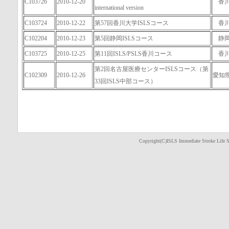
C103726
2010-12-20
香
international version
C103724
2010-12-22
第57回香川大学ISLSコース
香
C102204
2010-12-23
第5回静岡ISLSコース
静
C103725
2010-12-25
第11回ISLS/PSLS香川コース
香
第2回名古屋医療センターISLSコース（第
C102309
2010-12-26
愛知
33回ISLS中部コース）
Copyright(C)ISLS Immediate Stroke Life S