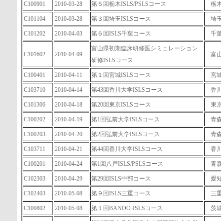
C100901
2010-03-28
第５回栃木ISLS/PSLSコース
栃
C101104
2010-03-28
第３回埼玉ISLSコース
埼
C101202
2010-04-03
第６回ISLS千葉コース
千
富山県初期臨床研修医シミュレーション
C101602
2010-04-09
富
研修ISLSコース
C100401
2010-04-11
第１回宮城ISLSコース
宮
C103710
2010-04-14
第43回香川大学ISLSコース
香
C101306
2010-04-18
第20回東京ISLSコース
東
C100202
2010-04-19
第1回弘前大学ISLSコース
青
C100203
2010-04-20
第2回弘前大学ISLSコース
青
C103711
2010-04-21
第44回香川大学ISLSコース
香
C100201
2010-04-24
第1回八戸ISLS/PSLSコース
青
C102303
2010-04-29
第29回ISLS中部コース
愛
C102403
2010-05-08
第９回ISLS三重コース
三
C100802
2010-05-08
第１回BANDO-ISLSコース
茨