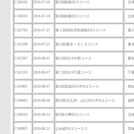
C100102
2010-07-18
第1回釧路ISLSコース
北
C100103
2010-07-19
第2回釧路ISLSコース
北
C103703
2010-07-25
第１回高松市民病院ISLSコース
香
C101309
2010-07-25
第23回東京ＩＳＬＳコース
東
C102307
2010-08-01
第31回ISLS中部コース
愛
C101203
2010-08-07
第７回ISLS千葉コース
千
C103901
2010-08-07
第1回高知ISLS/PSLSコース
高
C104002
2010-08-08
第10回北九州・山口ISLS/PSLSコース
福
C100105
2010-08-14
第5回小樽ISLSコース
北
C100805
2010-08-21
なめ総ISLSコース２
茨