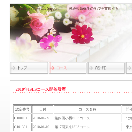
Immediate Stroke Life Support 神経救急蘇生の学びを支援する
2010年ISLSコース開催履歴
認定番号
日付
コース名称
開
C100101
2010-01-09
第四回小樽ISLSコース
北
C101301
2010-01-10
第17回東京ISLSコース
東